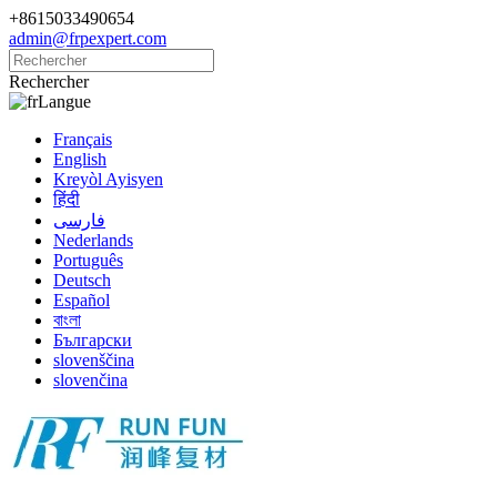
+8615033490654
admin@frpexpert.com
Rechercher
Langue
Français
English
Kreyòl Ayisyen
हिंदी
فارسی
Nederlands
Português
Deutsch
Español
বাংলা
Български
slovenščina
slovenčina